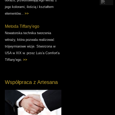
obrazu, przedstawiającego witraż z
jego kolorami, ilością i kształtem
elementów...
>>
Metoda Tiffany'ego
Nowatorska technika tworzenia
witraży, która pozwala realizować
trójwymiarowe wizje. Stworzona w
USA w XIX w. przez Luis'a Comfort'a
Tiffany'ego.
>>
Współpraca z Artesana