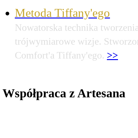
Metoda Tiffany'ego
Nowatorska technika tworzenia
trójwymiarowe wizje. Stworzo
Comfort'a Tiffany'ego.
>>
Współpraca z Artesana