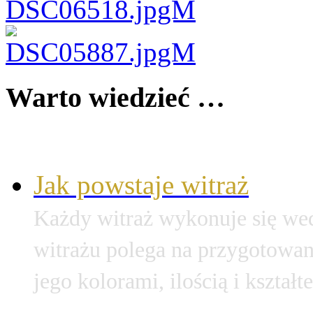
Warto wiedzieć …
Jak powstaje witraż
Każdy witraż wykonuje się wed
witrażu polega na przygotowan
jego kolorami, ilością i kształ