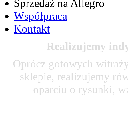
Sprzedaż na Allegro
Współpraca
Kontakt
Realizujemy ind
Oprócz gotowych witraży
sklepie, realizujemy r
oparciu o rysunki, w